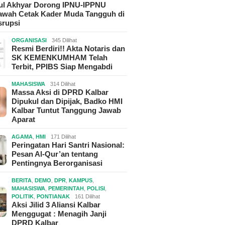
hul Akhyar Dorong IPNU-IPPNU
wah Cetak Kader Muda Tangguh di
srupsi
ORGANISASI
345 Dilihat
Resmi Berdiri!! Akta Notaris dan
SK KEMENKUMHAM Telah
Terbit, PPIBS Siap Mengabdi
MAHASISWA
314 Dilihat
Massa Aksi di DPRD Kalbar
Dipukul dan Dipijak, Badko HMI
Kalbar Tuntut Tanggung Jawab
Aparat
AGAMA
,
HMI
171 Dilihat
Peringatan Hari Santri Nasional:
Pesan Al-Qur’an tentang
Pentingnya Berorganisasi
BERITA
,
DEMO
,
DPR
,
KAMPUS
,
MAHASISWA
,
PEMERINTAH
,
POLISI
,
POLITIK
,
PONTIANAK
161 Dilihat
Aksi Jilid 3 Aliansi Kalbar
Menggugat : Menagih Janji
DPRD Kalbar