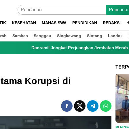
Pencaria
TIK
KESEHATAN
MAHASISWA
PENDIDIKAN
REDAKSI
H
wah
Sambas
Sanggau
Singkawang
Sintang
Landak
Jongkat Perjuangkan Jembatan Merah Putih, Anak Sekolah hingg
TERP
tama Korupsi di
MEMPA