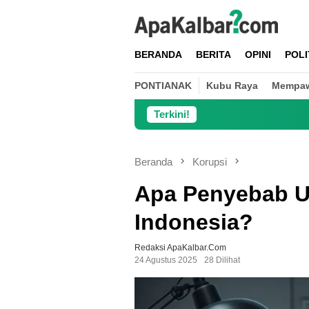
Loncat
ke
konten
BERANDA
BERITA
OPINI
POLI
PONTIANAK
Kubu Raya
Mempa
Terkini!
Danramil 
Beranda
Korupsi
Apa Penyebab U
Indonesia?
Redaksi ApaKalbar.com
24 Agustus 2025
28 Dilihat