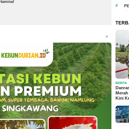
rtamina!
P
TERB
✕
BERITA
Danram
Merah 
Kini 