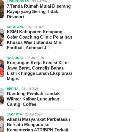
LINGKUNGAN
30 Juli 2026
7 Tanda Rumah Mulai Diserang
Rayap yang Sering Tidak
Disadari
KETAPANG
26 Juli 2026
KSMI Kabupaten Ketapang
Gelar Coaching Clinic Pelatihan
Khusus Wasit Standar Mini
Football, Achmad J…
NASIONAL
25 Juli 2026
Kunjungan Kerja Komisi XII di
Jawa Barat, Cornelis Bahas
Listrik hingga Lahan Eksplorasi
Migas
BERITA
23 Juli 2026
Gandeng Pemkab Landak,
Wilmar Kalbar Luncurkan
Cantigi Coffee
JAKARTA
23 Juli 2026
Aliansi Masyarakat Perbatasan
Bersatu Mengadu ke
Kementerian ATR/BPN Terkait