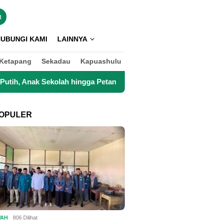
n
UBUNGI KAMI
LAINNYA
Ketapang
Sekadau
Kapuashulu
a Petani Kini Kembali Lancar Beraktivitas
Top 3 Reksad
OPULER
WAH
806 Dilihat