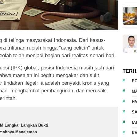
ng di telinga masyarakat Indonesia. Dari kasus-
 triliunan rupiah hingga “uang pelicin” untuk
lah telah menjadi bagian dari realitas sehari-hari.
si (IPK) global, posisi Indonesia masih jauh dari
TERH
wa masalah ini begitu mengakar dan sulit
P
 tindakan ilegal; ia adalah penyakit kronis yang
dupan, menghambat pembangunan, dan merusak
M
rintah.
HM
S
IA
M Langka: Langkah Bukti
mahnya Manajemen
K