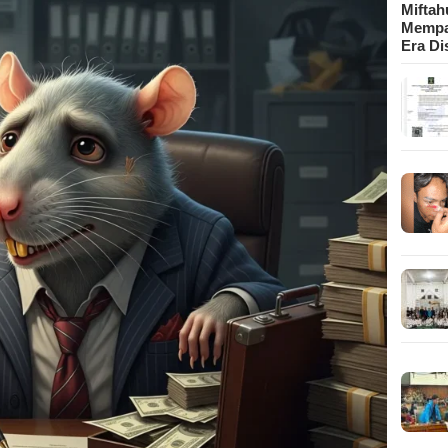
Mifta
Mempa
Era Di