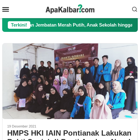
Loncat
Menu
ke
Mobile
konten
angkan Jembatan Merah Putih, Anak Sekolah hingga Petani Kini 
Terkini!
19 Desember 2021
HMPS HKI IAIN Pontianak Lakukan