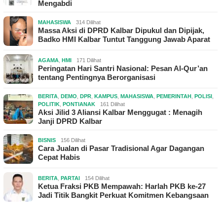
Mengabdi
MAHASISWA
314 Dilihat
Massa Aksi di DPRD Kalbar Dipukul dan Dipijak,
Badko HMI Kalbar Tuntut Tanggung Jawab Aparat
AGAMA
,
HMI
171 Dilihat
Peringatan Hari Santri Nasional: Pesan Al-Qur’an
tentang Pentingnya Berorganisasi
BERITA
,
DEMO
,
DPR
,
KAMPUS
,
MAHASISWA
,
PEMERINTAH
,
POLISI
,
POLITIK
,
PONTIANAK
161 Dilihat
Aksi Jilid 3 Aliansi Kalbar Menggugat : Menagih
Janji DPRD Kalbar
BISNIS
156 Dilihat
Cara Jualan di Pasar Tradisional Agar Dagangan
Cepat Habis
BERITA
,
PARTAI
154 Dilihat
Ketua Fraksi PKB Mempawah: Harlah PKB ke-27
Jadi Titik Bangkit Perkuat Komitmen Kebangsaan