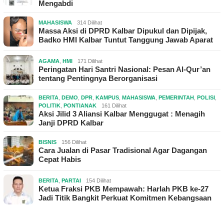
Mengabdi
MAHASISWA
314 Dilihat
Massa Aksi di DPRD Kalbar Dipukul dan Dipijak,
Badko HMI Kalbar Tuntut Tanggung Jawab Aparat
AGAMA
,
HMI
171 Dilihat
Peringatan Hari Santri Nasional: Pesan Al-Qur’an
tentang Pentingnya Berorganisasi
BERITA
,
DEMO
,
DPR
,
KAMPUS
,
MAHASISWA
,
PEMERINTAH
,
POLISI
,
POLITIK
,
PONTIANAK
161 Dilihat
Aksi Jilid 3 Aliansi Kalbar Menggugat : Menagih
Janji DPRD Kalbar
BISNIS
156 Dilihat
Cara Jualan di Pasar Tradisional Agar Dagangan
Cepat Habis
BERITA
,
PARTAI
154 Dilihat
Ketua Fraksi PKB Mempawah: Harlah PKB ke-27
Jadi Titik Bangkit Perkuat Komitmen Kebangsaan