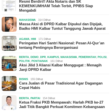
Resmi Berdiri!! Akta Notaris dan SK
KEMENKUMHAM Telah Terbit, PPIBS Siap
Mengabdi
MAHASISWA
314 Dilihat
Massa Aksi di DPRD Kalbar Dipukul dan Dipijak,
Badko HMI Kalbar Tuntut Tanggung Jawab Aparat
AGAMA
,
HMI
171 Dilihat
Peringatan Hari Santri Nasional: Pesan Al-Qur’an
tentang Pentingnya Berorganisasi
BERITA
,
DEMO
,
DPR
,
KAMPUS
,
MAHASISWA
,
PEMERINTAH
,
POLISI
,
POLITIK
,
PONTIANAK
161 Dilihat
Aksi Jilid 3 Aliansi Kalbar Menggugat : Menagih
Janji DPRD Kalbar
BISNIS
155 Dilihat
Cara Jualan di Pasar Tradisional Agar Dagangan
Cepat Habis
BERITA
,
PARTAI
154 Dilihat
Ketua Fraksi PKB Mempawah: Harlah PKB ke-27
Jadi Titik Bangkit Perkuat Komitmen Kebangsaan