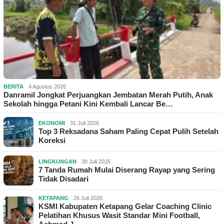
BERITA
4 Agustus 2026
Danramil Jongkat Perjuangkan Jembatan Merah Putih, Anak
Sekolah hingga Petani Kini Kembali Lancar Be…
EKONOMI
31 Juli 2026
Top 3 Reksadana Saham Paling Cepat Pulih Setelah
Koreksi
LINGKUNGAN
30 Juli 2026
7 Tanda Rumah Mulai Diserang Rayap yang Sering
Tidak Disadari
KETAPANG
26 Juli 2026
KSMI Kabupaten Ketapang Gelar Coaching Clinic
Pelatihan Khusus Wasit Standar Mini Football,