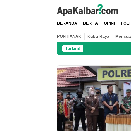
Loncat
ke
konten
BERANDA
BERITA
OPINI
POLI
PONTIANAK
Kubu Raya
Mempa
Terkini!