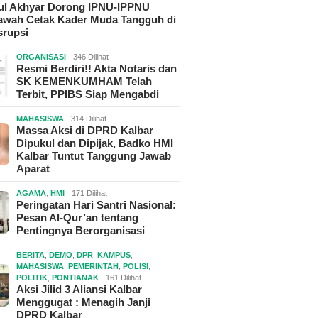
hul Akhyar Dorong IPNU-IPPNU
wah Cetak Kader Muda Tangguh di
srupsi
ORGANISASI
346 Dilihat
Resmi Berdiri!! Akta Notaris dan
SK KEMENKUMHAM Telah
Terbit, PPIBS Siap Mengabdi
MAHASISWA
314 Dilihat
Massa Aksi di DPRD Kalbar
Dipukul dan Dipijak, Badko HMI
Kalbar Tuntut Tanggung Jawab
Aparat
AGAMA
,
HMI
171 Dilihat
Peringatan Hari Santri Nasional:
Pesan Al-Qur’an tentang
Pentingnya Berorganisasi
BERITA
,
DEMO
,
DPR
,
KAMPUS
,
MAHASISWA
,
PEMERINTAH
,
POLISI
,
POLITIK
,
PONTIANAK
161 Dilihat
Aksi Jilid 3 Aliansi Kalbar
Menggugat : Menagih Janji
DPRD Kalbar