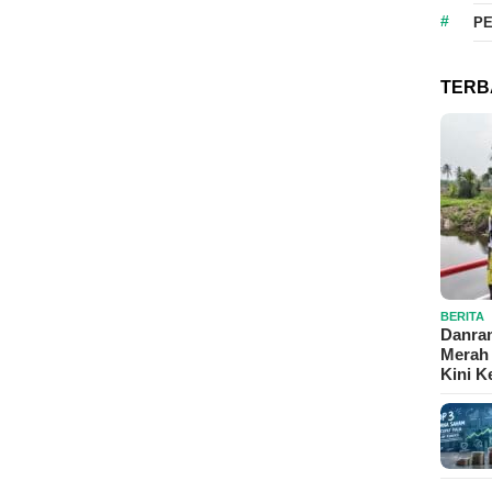
P
TERB
BERITA
Danram
Merah 
Kini 