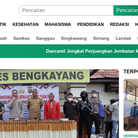
Pencaria
TIK
KESEHATAN
MAHASISWA
PENDIDIKAN
REDAKSI
H
wah
Sambas
Sanggau
Singkawang
Sintang
Landak
Danramil Jongkat Perjuangkan Jembatan Merah Putih, 
TERP
MEMPA