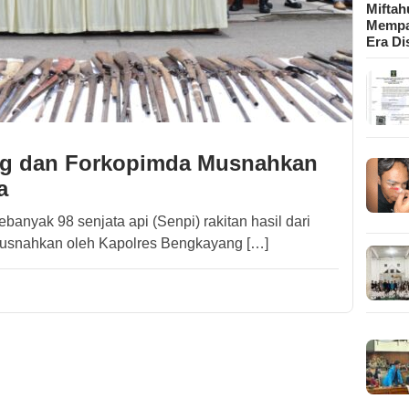
Mifta
Mempa
Era Di
ng dan Forkopimda Musnahkan
a
nyak 98 senjata api (Senpi) rakitan hasil dari
musnahkan oleh Kapolres Bengkayang […]