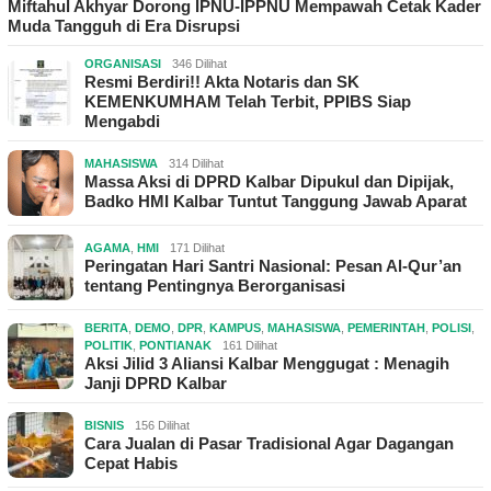
Miftahul Akhyar Dorong IPNU-IPPNU Mempawah Cetak Kader
Muda Tangguh di Era Disrupsi
ORGANISASI
346 Dilihat
Resmi Berdiri!! Akta Notaris dan SK
KEMENKUMHAM Telah Terbit, PPIBS Siap
Mengabdi
MAHASISWA
314 Dilihat
Massa Aksi di DPRD Kalbar Dipukul dan Dipijak,
Badko HMI Kalbar Tuntut Tanggung Jawab Aparat
AGAMA
,
HMI
171 Dilihat
Peringatan Hari Santri Nasional: Pesan Al-Qur’an
tentang Pentingnya Berorganisasi
BERITA
,
DEMO
,
DPR
,
KAMPUS
,
MAHASISWA
,
PEMERINTAH
,
POLISI
,
POLITIK
,
PONTIANAK
161 Dilihat
Aksi Jilid 3 Aliansi Kalbar Menggugat : Menagih
Janji DPRD Kalbar
BISNIS
156 Dilihat
Cara Jualan di Pasar Tradisional Agar Dagangan
Cepat Habis