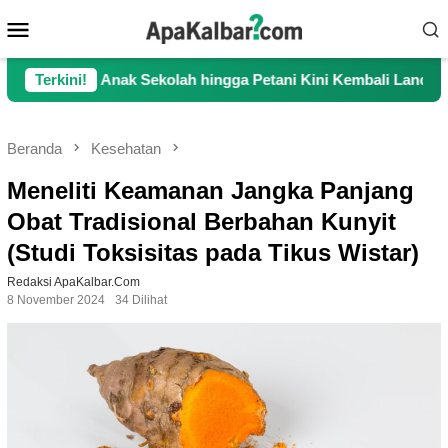
Loncat
Menu
ke
Mobile
konten
Sekolah hingga Petani Kini Kembali Lancar Beraktivitas
Terkini!
Beranda
Kesehatan
Meneliti Keamanan Jangka Panjang
Obat Tradisional Berbahan Kunyit
(Studi Toksisitas pada Tikus Wistar)
Redaksi ApaKalbar.com
8 November 2024
34 Dilihat